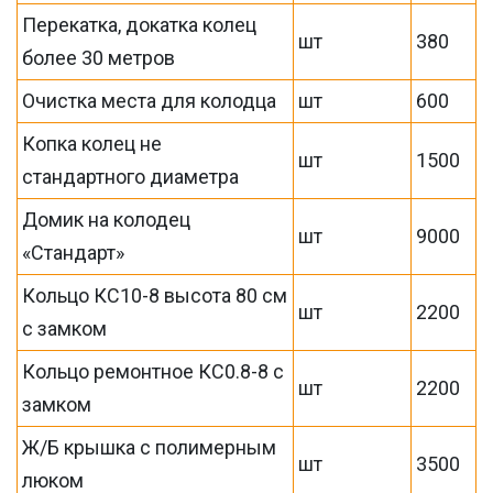
Перекатка, докатка колец
шт
380
более 30 метров
Очистка места для колодца
шт
600
Копка колец не
шт
1500
стандартного диаметра
Домик на колодец
шт
9000
«Стандарт»
Кольцо КС10-8 высота 80 см
шт
2200
с замком
Кольцо ремонтное КС0.8-8 с
шт
2200
замком
Ж/Б крышка с полимерным
шт
3500
люком